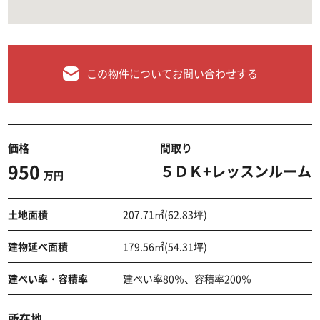
この物件についてお問い合わせする
価格
間取り
950
５ＤＫ+レッスンルーム
万円
土地面積
207.71㎡(62.83坪)
建物延べ面積
179.56㎡(54.31坪)
建ぺい率・容積率
建ぺい率80％、容積率200％
所在地