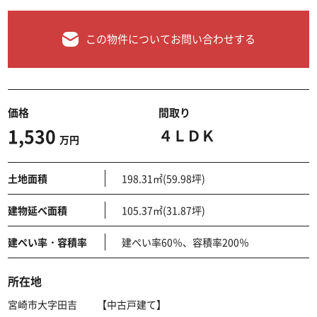
この物件についてお問い合わせする
価格
間取り
1,530
４ＬＤＫ
万円
土地面積
198.31㎡(59.98坪)
建物延べ面積
105.37㎡(31.87坪)
建ぺい率・容積率
建ぺい率60％、容積率200％
所在地
宮崎市大字田吉 【中古戸建て】