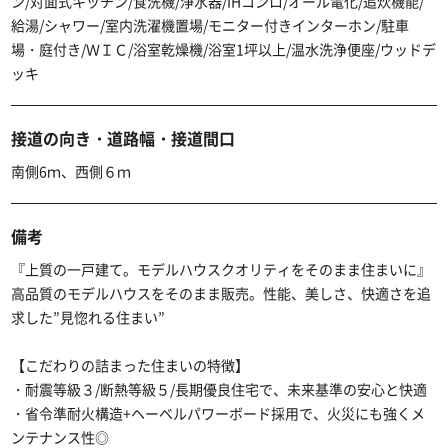
ン/対面式キッチン/食洗機/浄水器/IHコンロ/オール電化/追炊機能/
給湯/シャワー/室内洗濯機置場/モニター付きインターホン/駐車
場・庭付き/ＷＩＣ/浴室乾燥機/浴室1坪以上/温水洗浄便座/ウッドデ
ッキ
接道の向き・道路幅・接道間口
南側6ｍ、西側６ｍ
備考
『上質の一戸建て。モデルハウスクオリティをそのまま住まいに』
高品質のモデルハウスをそのまま販売。性能、美しさ、快適さを追
求した”見惚れる住まい”
【こだわりの詰まった住まいの特徴】
・耐震等級３/断熱等級５/長期優良住宅で、未来基準の安心と快適
・省令準耐火構造+ヘーベルパワーボード採用で、火災にも強くメ
ンテナンス性◎