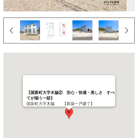
【国富町大字木脇② 安心・快適・美しさ すべ
てが揃う一邸】
国富町大字木脇 【新築一戸建て】