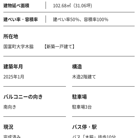
建物延べ面積
102.68㎡（31.06坪)
建ぺい率・容積率
建ぺい率50％、容積率100％
所在地
国富町大字木脇 【新築一戸建て】
建築年月
構造
2025年1月
木造2階建て
バルコニーの向き
駐車場
南向き
駐車場3台
現況
バス停・駅
完成済み
バス「木脇」徒歩10分