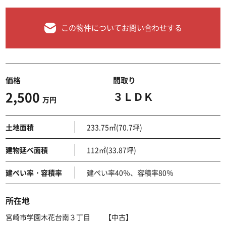
この物件についてお問い合わせする
価格
間取り
2,500
３ＬＤＫ
万円
土地面積
233.75㎡(70.7坪)
建物延べ面積
112㎡(33.87坪)
建ぺい率・容積率
建ぺい率40％、容積率80％
所在地
宮崎市学園木花台南３丁目 【中古】