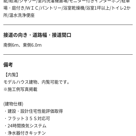
能/給湯/シャワー/室内洗濯機置場/モニター付きインターホン/駐車
場・庭付き/ＷＩＣ/パントリー/浴室乾燥機/浴室1坪以上/トイレ2か
所/温水洗浄便座
接道の向き・道路幅・接道間口
南側6ｍ、東側6.0ｍ
備考
【内覧】
モデルハウス建物、内覧可能です。
※施工例写真掲載
(建物仕様)
・建設・設計住宅性能評価取得
・フラット３５Ｓ対応可
・24時間換気システム
・浄水器付きキッチン