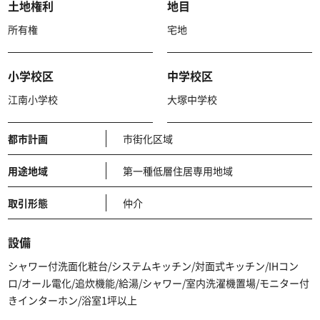
土地権利
地目
所有権
宅地
小学校区
中学校区
江南小学校
大塚中学校
都市計画
市街化区域
用途地域
第一種低層住居専用地域
取引形態
仲介
設備
シャワー付洗面化粧台/システムキッチン/対面式キッチン/IHコン
ロ/オール電化/追炊機能/給湯/シャワー/室内洗濯機置場/モニター付
きインターホン/浴室1坪以上