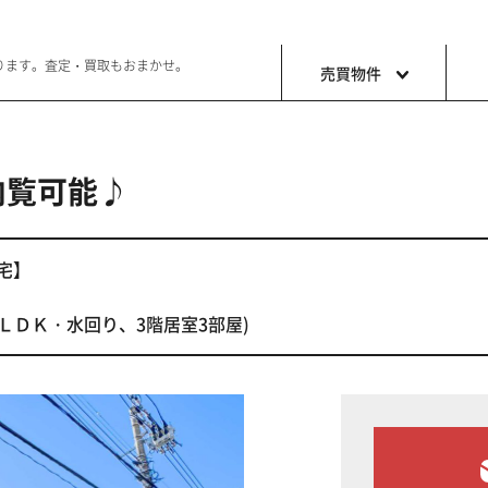
ります。査定・買取もおまかせ。
売買物件
内覧可能♪
土地
収益・事
ョン生活
好きな土地で好きなことを
これから事
住宅】
階ＬＤＫ・水回り、3階居室3部屋)