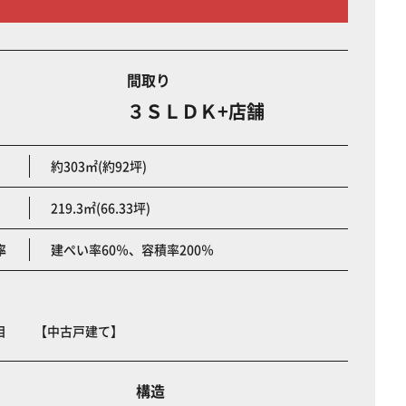
間取り
３ＳＬＤＫ+店舗
約303㎡(約92坪)
219.3㎡(66.33坪)
率
建ぺい率60％、容積率200％
丁目 【中古戸建て】
構造