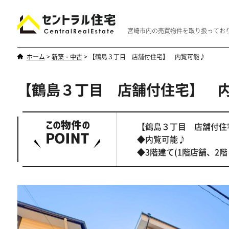
宮崎市内の売買物件を取り扱ってお
ホーム
>
新築・中古
>
【鶴島３丁目 店舗付住宅】 内覧可能♪
【鶴島３丁目 店舗付住宅】 
新築・中古
マンション
やはり一戸建てが一番
優雅なマンシ
【鶴島３丁目 店舗付
◆内覧可能♪
◆3階建て(1階店舗、2