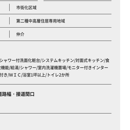
市街化区域
第二種中高層住居専用地域
仲介
シャワー付洗面化粧台/システムキッチン/対面式キッチン/食
炊機能/給湯/シャワー/室内洗濯機置場/モニター付きインター
付き/ＷＩＣ/浴室1坪以上/トイレ2か所
道路幅・接道間口