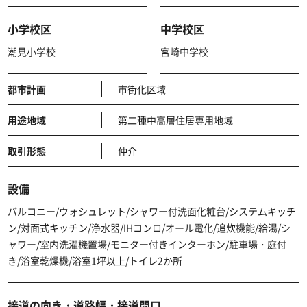
小学校区
中学校区
潮見小学校
宮崎中学校
都市計画
市街化区域
用途地域
第二種中高層住居専用地域
取引形態
仲介
設備
バルコニー/ウォシュレット/シャワー付洗面化粧台/システムキッチ
ン/対面式キッチン/浄水器/IHコンロ/オール電化/追炊機能/給湯/シ
ャワー/室内洗濯機置場/モニター付きインターホン/駐車場・庭付
き/浴室乾燥機/浴室1坪以上/トイレ2か所
接道の向き・道路幅・接道間口