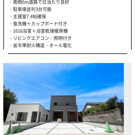
・南側6m道路で日当たり良好
・駐車場並列3台可能
・主寝室7.4帖確保
・食洗機＋カップボード付き
・1616浴室＋浴室乾燥暖房機
・リビングエアコン・照明付き
・省令準耐火構造・オール電化