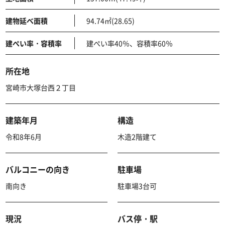
建物延べ面積
94.74㎡(28.65)
建ぺい率・容積率
建ぺい率40％、容積率60％
所在地
宮崎市大塚台西２丁目
建築年月
構造
令和8年6月
木造2階建て
バルコニーの向き
駐車場
南向き
駐車場3台可
現況
バス停・駅