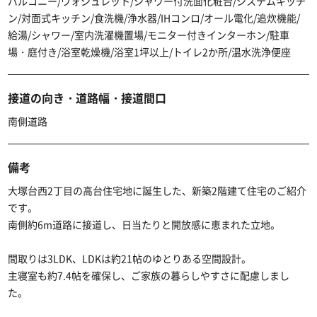
バルコニー/ウォシュレット/シャワー付洗面化粧台/システムキッチ
ン/対面式キッチン/食洗機/浄水器/IHコンロ/オール電化/追炊機能/
給湯/シャワー/室内洗濯機置場/モニター付きインターホン/駐車
場・庭付き/浴室乾燥機/浴室1坪以上/トイレ2か所/温水洗浄便座
接道の向き・道路幅・接道間口
南側道路
備考
大塚台西2丁目の高台住宅地に誕生した、新築2階建て住宅のご紹介
です。
南側約6m道路に接道し、日当たりと開放感に恵まれた立地。
間取りは3LDK、LDKは約21帖のゆとりある空間設計。
主寝室も約7.4帖を確保し、ご家族の暮らしやすさに配慮しまし
た。