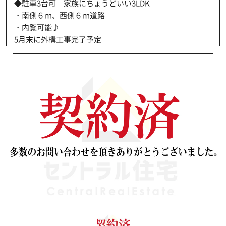
◆駐車3台可｜家族にちょうどいい3LDK
・南側６ｍ、西側６ｍ道路
・内覧可能♪
5月末に外構工事完了予定