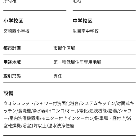
所有権
宅地
小学校区
中学校区
宮崎西小学校
生目南中学校
都市計画
市街化区域
用途地域
第一種低層住居専用地域
取引形態
専任
設備
ウォシュレット/シャワー付洗面化粧台/システムキッチン/対面式キ
ッチン/食洗機/浄水器/IHコンロ/オール電化/追炊機能/給湯/シャワ
ー/室内洗濯機置場/モニター付きインターホン/駐車場・庭付き/浴
室乾燥機/浴室1坪以上/温水洗浄便座