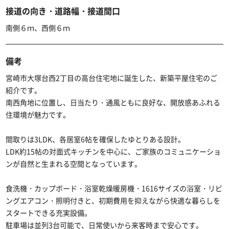
接道の向き・道路幅・接道間口
南側６ｍ、西側６ｍ
備考
宮崎市大塚台西2丁目の高台住宅地に誕生した、新築平屋住宅のご
紹介です。
南西角地に位置し、日当たり・通風ともに良好な、開放感あふれる
住環境が魅力です。
間取りは3LDK、各居室6帖を確保したゆとりある設計。
LDK約15帖の対面式キッチンを中心に、ご家族のコミュニケーショ
ンが自然と生まれる空間となっています。
食洗機・カップボード・浴室乾燥暖房機・1616サイズの浴室・リビ
ングエアコン・照明付きと、初期費用を抑えながら快適な暮らしを
スタートできる充実設備。
駐車場は並列3台可能で、日常使いから来客時まで安心です。