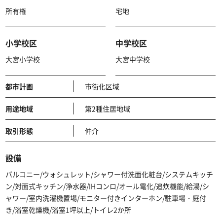
所有権
宅地
小学校区
中学校区
大宮小学校
大宮中学校
都市計画
市街化区域
用途地域
第2種住居地域
取引形態
仲介
設備
バルコニー/ウォシュレット/シャワー付洗面化粧台/システムキッチ
ン/対面式キッチン/浄水器/IHコンロ/オール電化/追炊機能/給湯/シ
ャワー/室内洗濯機置場/モニター付きインターホン/駐車場・庭付
き/浴室乾燥機/浴室1坪以上/トイレ2か所