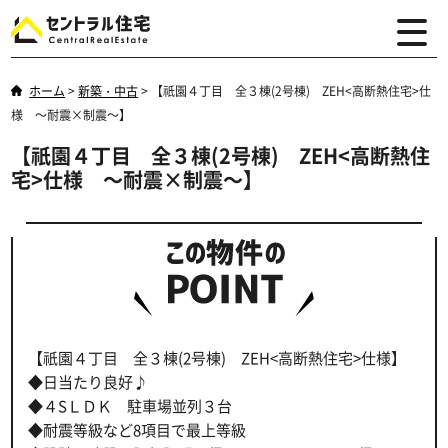
ホーム
>
新築・中古
>
【祇園４丁目 全３棟(2号棟) ZEH<高断熱住宅>仕
様 ～耐震×制震～】
【祇園４丁目 全３棟(2号棟) ZEH<高断熱住
宅>仕様 ～耐震×制震～】
【祇園４丁目 全３棟(2号棟) ZEH<高断熱住宅>仕様】
◆日当たり良好♪
◆４SＬＤＫ 駐車場並列３台
◆耐震等級など8項目で最上等級