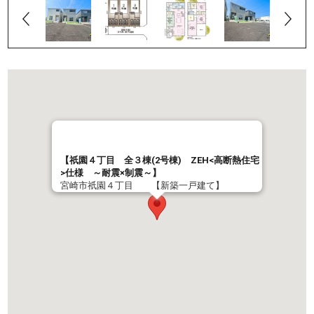
【祇園４丁目 全３棟(2号棟) ZEH<高断熱住宅
>仕様 ～耐震×制震～】
宮崎市祇園４丁目 【新築一戸建て】