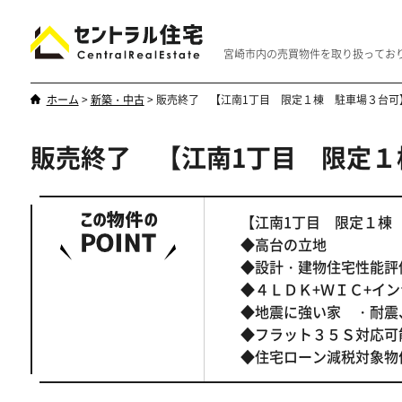
宮崎市内の売買物件を取り扱ってお
ホーム
>
新築・中古
>
販売終了 【江南1丁目 限定１棟 駐車場３台可
販売終了 【江南1丁目 限定
新築・中古
マンション
やはり一戸建てが一番
優雅なマンシ
【江南1丁目 限定１棟
◆高台の立地
◆設計・建物住宅性能評
◆４ＬＤＫ+ＷＩＣ+イ
◆地震に強い家 ・耐震
◆フラット３５Ｓ対応可
◆住宅ローン減税対象物