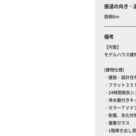
接道の向き・
西側6ｍ
備考
【内覧】
モデルハウス建
(建物仕様)
・建設・設計住
・フラット３５
・24時間換気シ
・浄水器付きキ
・カラーＴＶド
・耐震、劣化対
・複層ガラス
・1階掃き出し