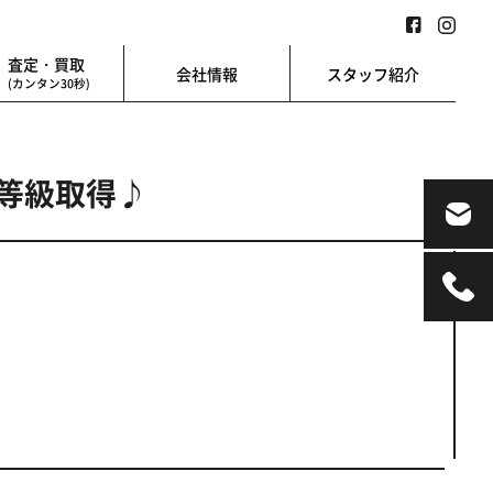
査定・買取
会社情報
スタッフ紹介
(カンタン30秒)
等級取得♪
業用
地図検索
業を始める方に
地図上から楽に検索