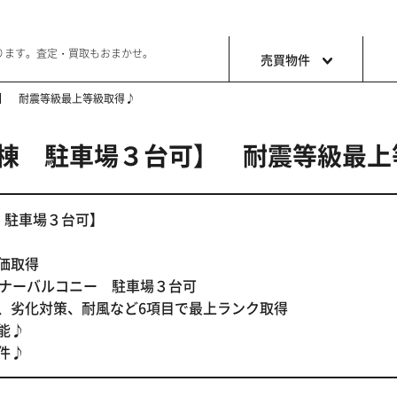
ります。査定・買取もおまかせ。
売買物件
】 耐震等級最上等級取得♪
１棟 駐車場３台可】 耐震等級最上
土地
収益・事
ョン生活
好きな土地で好きなことを
これから事
 駐車場３台可】
価取得
ンナーバルコニー 駐車場３台可
、劣化対策、耐風など6項目で最上ランク取得
能♪
件♪