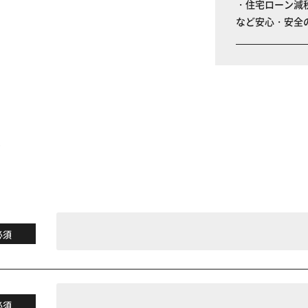
・住宅ローン減
など安心・安全
る
必須
必須