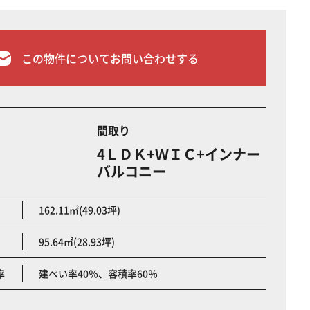
この物件についてお問い合わせする
間取り
4ＬＤＫ+ＷＩＣ+インナー
バルコニー
162.11㎡(49.03坪)
95.64㎡(28.93坪)
率
建ぺい率40％、容積率60％