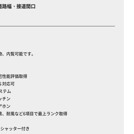
道路幅・接道間口
物、内覧可能です。
宅性能評価取得
Ｓ対応可
ステム
ッチン
アホン
策、耐風など6項目で最上ランク取得
窓シャッター付き