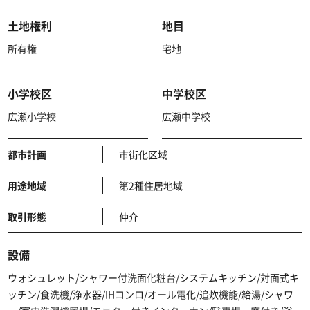
土地権利
地目
所有権
宅地
小学校区
中学校区
広瀬小学校
広瀬中学校
都市計画
市街化区域
用途地域
第2種住居地域
取引形態
仲介
設備
ウォシュレット/シャワー付洗面化粧台/システムキッチン/対面式キ
ッチン/食洗機/浄水器/IHコンロ/オール電化/追炊機能/給湯/シャワ