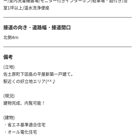
ー/室内洗濯機置場/モニター付きインターホン/駐車場・庭付き/浴
室1坪以上/温水洗浄便座
接道の向き・道路幅・接道間口
北側4ｍ
備考
(立地)
佐土原町下田島の平屋新築一戸建て。
駅近くの好立地エリア(^^♪
(現況)
建物完成、内覧可能！
(建物)
・省エネ基準適合住宅
・オール電化住宅