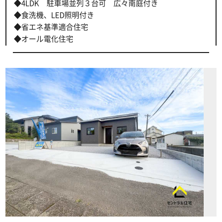
◆4LDK 駐車場並列３台可 広々南庭付き
◆食洗機、LED照明付き
◆省エネ基準適合住宅
◆オール電化住宅