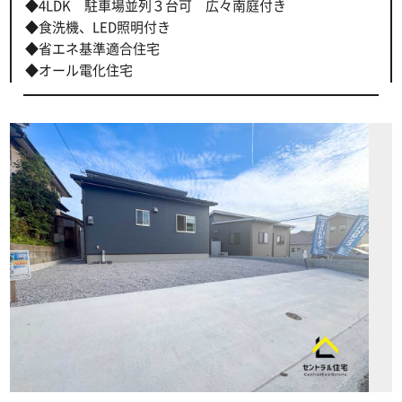
◆4LDK 駐車場並列３台可 広々南庭付き
◆食洗機、LED照明付き
◆省エネ基準適合住宅
◆オール電化住宅