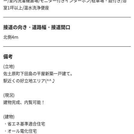
ー/室内洗濯機置場/モニター付きインターホン/駐車場・庭付き/浴
室1坪以上/温水洗浄便座
接道の向き・道路幅・接道間口
北側4ｍ
備考
(立地)
佐土原町下田島の平屋新築一戸建て。
駅近くの好立地エリア(^^♪
(現況)
建物完成、内覧可能！
(建物)
・省エネ基準適合住宅
・オール電化住宅