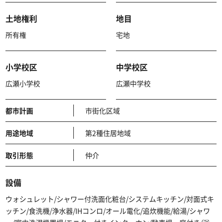
土地権利
地目
所有権
宅地
小学校区
中学校区
広瀬小学校
広瀬中学校
都市計画
市街化区域
用途地域
第2種住居地域
取引形態
仲介
設備
ウォシュレット/シャワー付洗面化粧台/システムキッチン/対面式キ
ッチン/食洗機/浄水器/IHコンロ/オール電化/追炊機能/給湯/シャワ