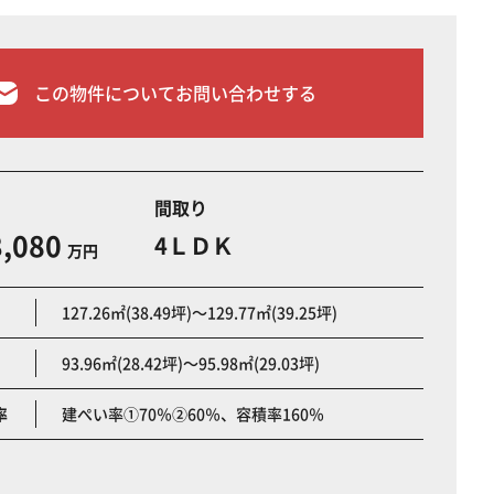
この物件についてお問い合わせする
間取り
,080
4ＬＤＫ
万円
127.26㎡(38.49坪)～129.77㎡(39.25坪)
93.96㎡(28.42坪)～95.98㎡(29.03坪)
率
建ぺい率①70％②60％、容積率160％