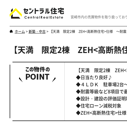
宮崎市内の売買物件を取り扱ってお
ホーム
>
新築・中古
>
【天満 限定2棟 ZEH<高断熱住宅>仕様 ～耐
【天満 限定2棟 ZEH<高断熱
新築・中古
マンション
やはり一戸建てが一番
優雅なマンシ
【天満 限定2棟 ZEH
◆日当たり良好♪
◆４ＬＤＫ 駐車場2台
◆耐震等級など8項目で
◆設計・建設の評価証明
◆住宅ローン減税対象
◆ZEH<高断熱住宅>仕様