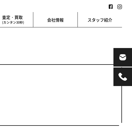
査定・買取
会社情報
スタッフ紹介
(カンタン30秒)
業用
地図検索
業を始める方に
地図上から楽に検索