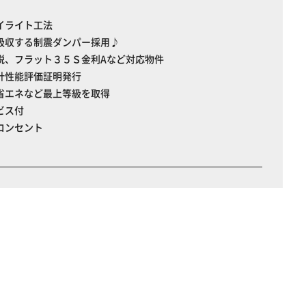
イライト工法
吸収する制震ダンパー採用♪
税、フラット３５Ｓ金利Aなど対応物件
計性能評価証明発行
省エネなど最上等級を取得
ビス付
コンセント