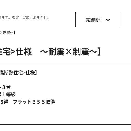
ります。査定・買取もおまかせ。
売買物件
震×制震～】
住宅>仕様 ～耐震×制震～】
土地
収益・事
ョン生活
好きな土地で好きなことを
これから事
<高断熱住宅>仕様】
～３台
最上等級
取得 フラット３５Ｓ取得