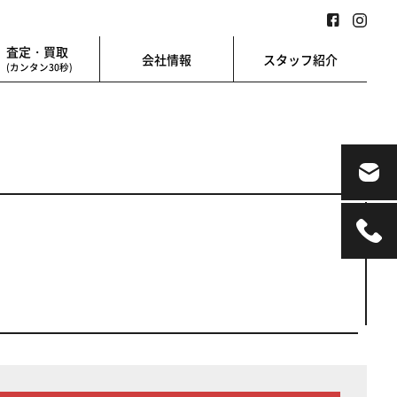
査定・買取
会社情報
スタッフ紹介
(カンタン30秒)
業用
地図検索
業を始める方に
地図上から楽に検索