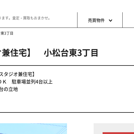
ります。査定・買取もおまかせ。
売買物件
東3丁目
兼住宅】 小松台東3丁目
土地
収益・事
ョン生活
好きな土地で好きなことを
これから事
スタジオ兼住宅】
ＤＫ 駐車場並列4台以上
台の立地