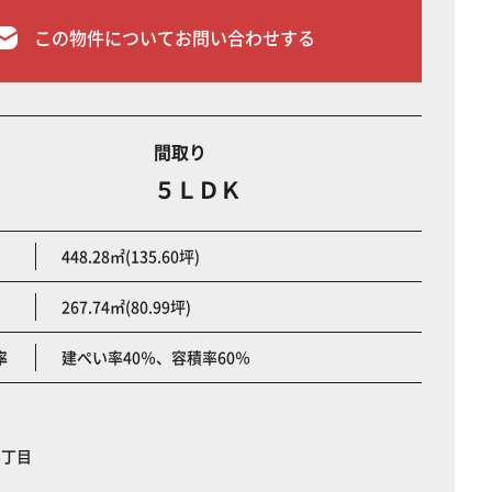
この物件についてお問い合わせする
間取り
５ＬＤＫ
448.28㎡(135.60坪)
267.74㎡(80.99坪)
率
建ぺい率40％、容積率60％
3丁目