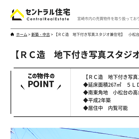
宮崎市内の売買物件を取り扱ってお
ホーム
>
新築・中古
>
【ＲＣ造 地下付き写真スタジオ兼住宅】 小松台
【ＲＣ造 地下付き写真スタジオ
新築・中古
マンション
やはり一戸建てが一番
優雅なマンシ
【ＲＣ造 地下付き写真
◆延床面積267㎡ ５Ｌ
◆南東角地 小松台の高
◆平成2年築
◆居住中 内覧可能