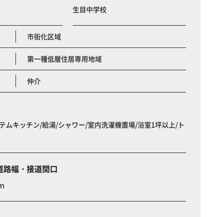
生目中学校
市街化区域
第一種低層住居専用地域
仲介
テムキッチン/給湯/シャワー/室内洗濯機置場/浴室1坪以上/ト
道路幅・接道間口
ｍ