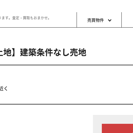
ります。査定・買取もおまかせ。
売買物件
 土地】建築条件なし売地
土地
収益・事
ョン生活
好きな土地で好きなことを
これから事
近く