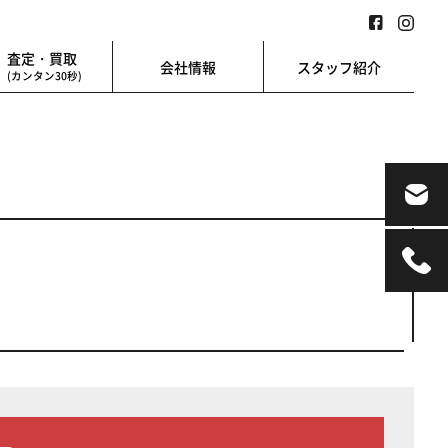
査定・買取
会社情報
スタッフ紹介
(カンタン30秒)
業用
地図検索
業を始める方に
地図上から楽に検索