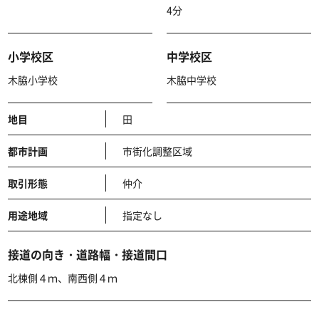
4分
小学校区
中学校区
木脇小学校
木脇中学校
地目
田
都市計画
市街化調整区域
取引形態
仲介
用途地域
指定なし
接道の向き・道路幅・接道間口
北棟側４ｍ、南西側４ｍ