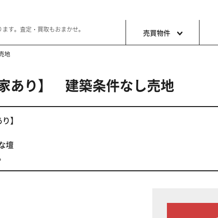
ります。査定・買取もおまかせ。
売買物件
売地
家あり】 建築条件なし売地
土地
収益・事
ョン生活
好きな土地で好きなことを
これから事
あり】
な壇
。