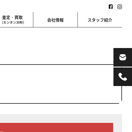
査定・買取
会社情報
スタッフ紹介
(カンタン30秒)
業用
地図検索
業を始める方に
地図上から楽に検索