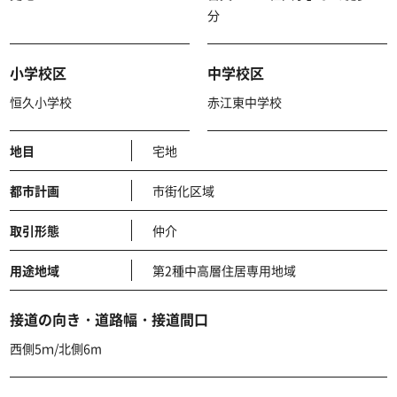
分
小学校区
中学校区
恒久小学校
赤江東中学校
地目
宅地
都市計画
市街化区域
取引形態
仲介
用途地域
第2種中高層住居専用地域
接道の向き・道路幅・接道間口
西側5ｍ/北側6m