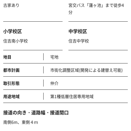
古家あり
宮交バス「蓮ヶ池」まで徒歩4
分
小学校区
中学校区
住吉南小学校
住吉中学校
地目
宅地
都市計画
市街化調整区域(開発による建替え可能)
取引形態
仲介
用途地域
第1種低層住居専用地域
接道の向き・道路幅・接道間口
南側6m、東側４ｍ