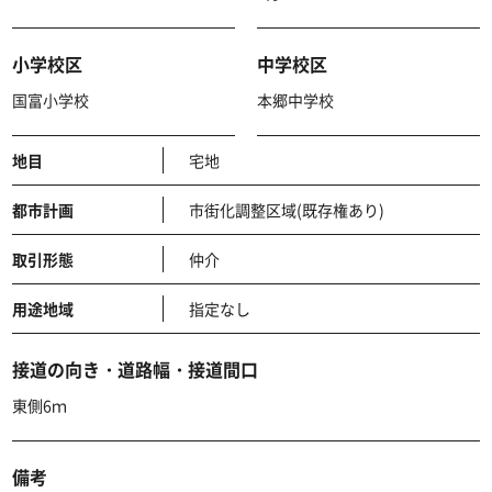
小学校区
中学校区
国富小学校
本郷中学校
地目
宅地
都市計画
市街化調整区域(既存権あり)
取引形態
仲介
用途地域
指定なし
接道の向き・道路幅・接道間口
東側6ｍ
備考