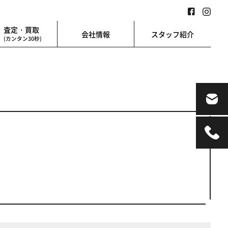
査定・買取
会社情報
スタッフ紹介
(カンタン30秒)
業用
地図検索
業を始める方に
地図上から楽に検索