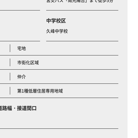
宮交バス「南光陽台」まで徒歩5分
中学校区
久峰中学校
宅地
市街化区域
仲介
第1種低層住居専用地域
道路幅・接道間口