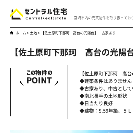
宮崎市内の売買物件を取り扱ってお
ホーム
>
土地
>
【佐土原町下那珂 高台の光陽台】 古家あり
【佐土原町下那珂 高台の光陽
新築・中古
マンション
やはり一戸建てが一番
優雅なマンシ
【佐土原町下那珂 高
◆建築条件はありません
◆古家あり、中古として
◆南北長手の土地形状
◆日当たり良好
◆建物：S.59年築、５Ｌ