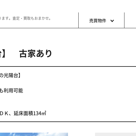
ります。査定・買取もおまかせ。
売買物件
台】 古家あり
土地
収益・事
ョン生活
好きな土地で好きなことを
これから事
台の光陽台】
も利用可能
ＤＫ、延床面積134㎡