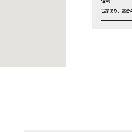
備考
古家あり、高台
る