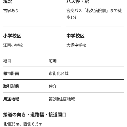
現況
バス停・駅
古家あり
宮交バス「若久病院前」まで徒
歩1分
小学校区
中学校区
江南小学校
大塚中学校
地目
宅地
都市計画
市街化区域
取引形態
仲介
用途地域
第2種住居地域
接道の向き・道路幅・接道間口
北側25m、西側６.5ｍ