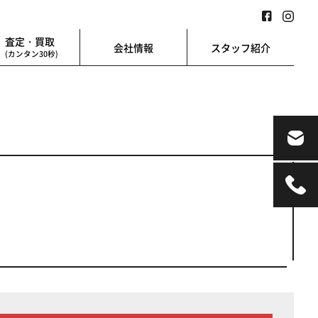
査定・買取
会社情報
スタッフ紹介
(カンタン30秒)
業用
地図検索
業を始める方に
地図上から楽に検索