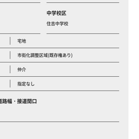
中学校区
住吉中学校
宅地
市街化調整区域(既存権あり)
仲介
指定なし
道路幅・接道間口