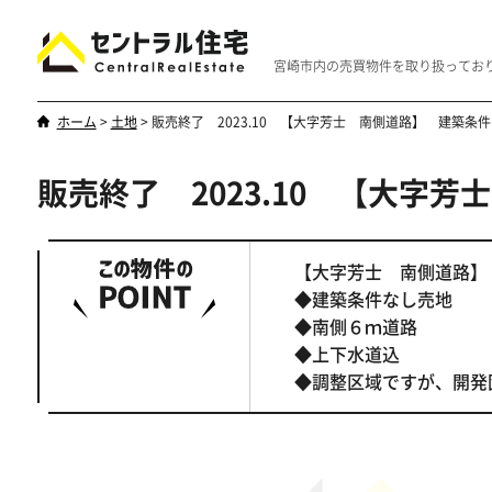
宮崎市内の売買物件を取り扱ってお
ホーム
>
土地
>
販売終了 2023.10 【大字芳士 南側道路】 建築条
販売終了 2023.10 【大字
新築・中古
マンション
やはり一戸建てが一番
優雅なマンシ
【大字芳士 南側道路】
◆建築条件なし売地
◆南側６ｍ道路
◆上下水道込
◆調整区域ですが、開発