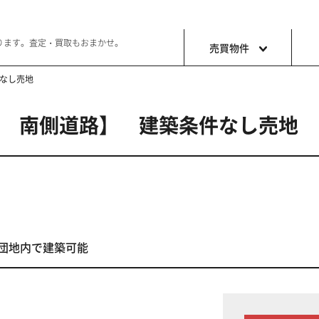
ります。査定・買取もおまかせ。
売買物件
件なし売地
芳士 南側道路】 建築条件なし売地
土地
収益・事
ョン生活
好きな土地で好きなことを
これから事
団地内で建築可能