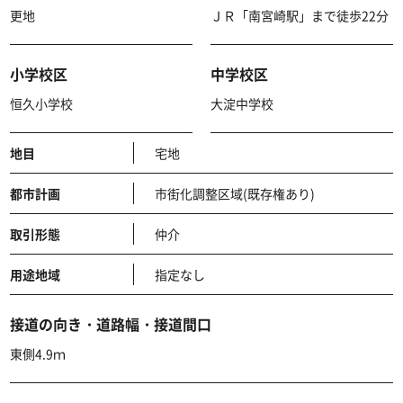
更地
ＪＲ「南宮崎駅」まで徒歩22分
小学校区
中学校区
恒久小学校
大淀中学校
地目
宅地
都市計画
市街化調整区域(既存権あり)
取引形態
仲介
用途地域
指定なし
接道の向き・道路幅・接道間口
東側4.9ｍ