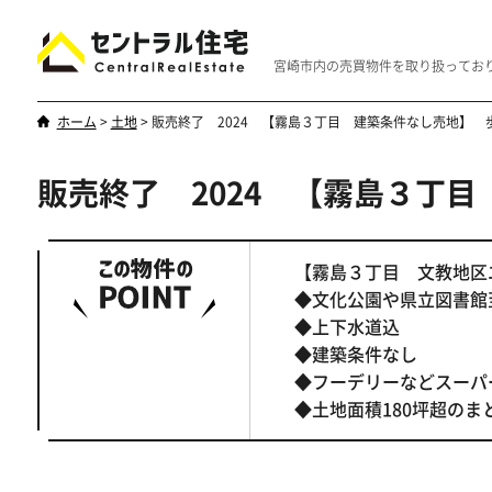
宮崎市内の売買物件を取り扱ってお
ホーム
>
土地
>
販売終了 2024 【霧島３丁目 建築条件なし売地】 
販売終了 2024 【霧島３丁
新築・中古
マンション
やはり一戸建てが一番
優雅なマンシ
【霧島３丁目 文教地区
◆文化公園や県立図書館
◆上下水道込
◆建築条件なし
◆フーデリーなどスーパ
◆土地面積180坪超のま