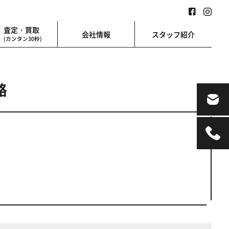
査定・買取
会社情報
スタッフ紹介
(カンタン30秒)
路
業用
地図検索
業を始める方に
地図上から楽に検索