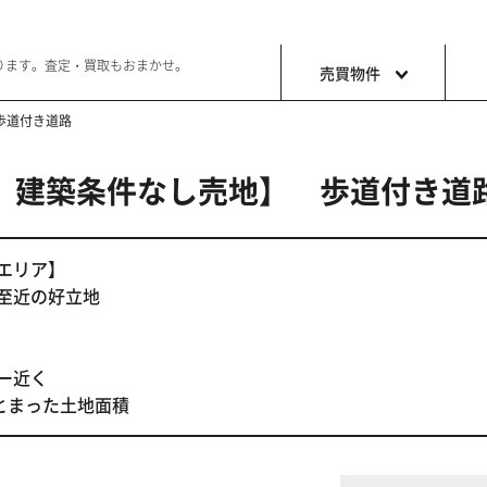
ります。査定・買取もおまかせ。
売買物件
歩道付き道路
目 建築条件なし売地】 歩道付き道
土地
収益・事
ョン生活
好きな土地で好きなことを
これから事
エリア】
至近の好立地
ー近く
とまった土地面積