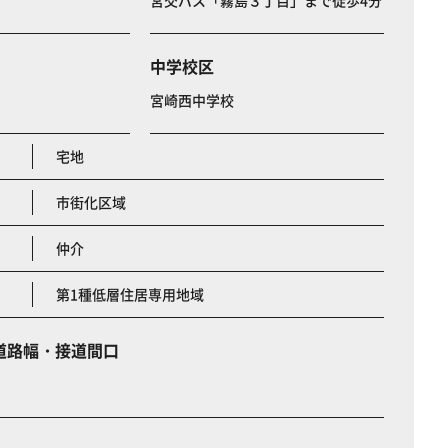
宮交バス「霧島３丁目」まで徒歩4分
中学校区
宮崎西中学校
宅地
市街化区域
仲介
第1種低層住居専用地域
道路幅・接道間口