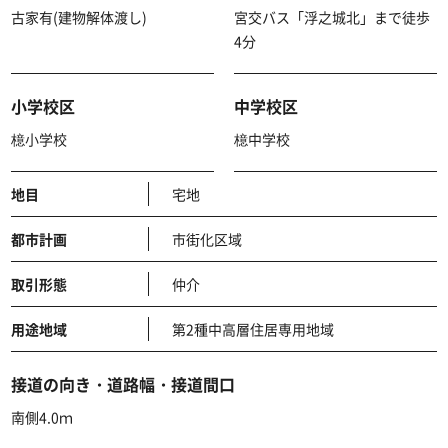
古家有(建物解体渡し)
宮交バス「浮之城北」まで徒歩
4分
小学校区
中学校区
檍小学校
檍中学校
地目
宅地
都市計画
市街化区域
取引形態
仲介
用途地域
第2種中高層住居専用地域
接道の向き・道路幅・接道間口
南側4.0ｍ