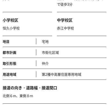
で徒歩3分
小学校区
中学校区
恒久小学校
赤江中学校
地目
宅地
都市計画
市街化区域
取引形態
仲介
用途地域
第2種中高層住居専用地域
接道の向き・道路幅・接道間口
北側６m、東側８ｍ