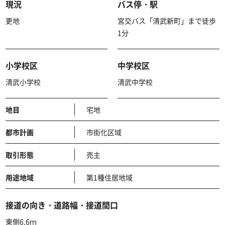
現況
バス停・駅
更地
宮交バス「清武新町」まで徒歩
1分
小学校区
中学校区
清武小学校
清武中学校
地目
宅地
都市計画
市街化区域
取引形態
売主
用途地域
第1種住居地域
接道の向き・道路幅・接道間口
東側6.6ｍ