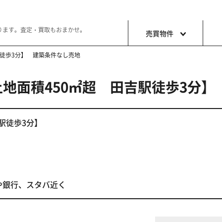
ります。査定・買取もおまかせ。
売買物件
駅徒歩3分】 建築条件なし売地
地面積450㎡超 田吉駅徒歩3分】
土地
収益・事
ョン生活
好きな土地で好きなことを
これから事
駅徒歩3分】
や銀行、スタバ近く