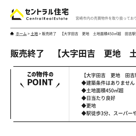
宮崎市内の売買物件を取り扱ってお
ホーム
>
土地
>
販売終了 【大字田吉 更地 土地面積450㎡超 田吉
販売終了 【大字田吉 更地 土
新築・中古
マンション
やはり一戸建てが一番
優雅なマンシ
【大字田吉 更地 田吉
◆建築条件はありません
◆土地面積450㎡超
◆日当たり良好
◆更地
◆駅徒歩3分、スーパー