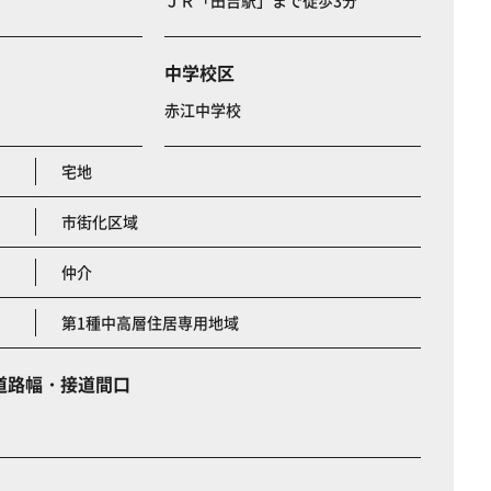
ＪＲ「田吉駅」まで徒歩3分
中学校区
赤江中学校
宅地
市街化区域
仲介
第1種中高層住居専用地域
道路幅・接道間口