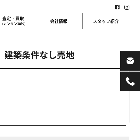
査定・買取
会社情報
スタッフ紹介
(カンタン30秒)
 建築条件なし売地
業用
地図検索
業を始める方に
地図上から楽に検索