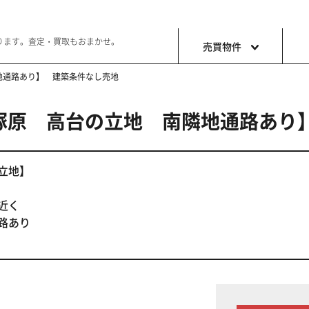
ります。査定・買取もおまかせ。
売買物件
隣地通路あり】 建築条件なし売地
方町塚原 高台の立地 南隣地通路あ
土地
収益・事
ョン生活
好きな土地で好きなことを
これから事
立地】
近く
路あり