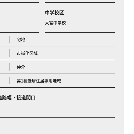
中学校区
大宮中学校
宅地
市街化区域
仲介
第1種低層住居専用地域
道路幅・接道間口