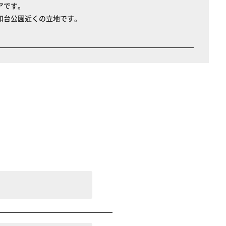
アです。
和台公園近くの立地です。
。