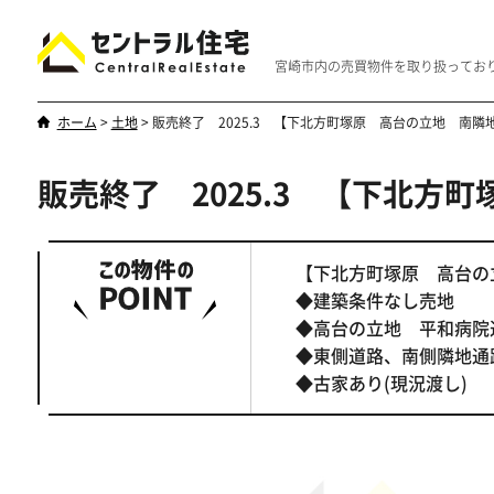
宮崎市内の売買物件を取り扱ってお
ホーム
>
土地
>
販売終了 2025.3 【下北方町塚原 高台の立地 南
販売終了 2025.3 【下北
新築・中古
マンション
やはり一戸建てが一番
優雅なマンシ
【下北方町塚原 高台の
◆建築条件なし売地
◆高台の立地 平和病院
◆東側道路、南側隣地通
◆古家あり(現況渡し)