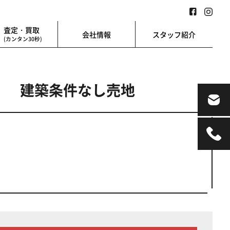
査定・買取
会社情報
スタッフ紹介
(カンタン30秒)
り】 建築条件なし売地
業用
地図検索
業を始める方に
地図上から楽に検索