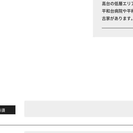
高台の低層エリ
平和台病院や平
古家があります
る
必須