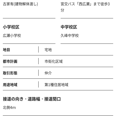
古家有(建物解体渡し)
宮交バス「西広瀬」まで徒歩3
分
小学校区
中学校区
広瀬小学校
久峰中学校
地目
宅地
都市計画
市街化区域
取引形態
仲介
用途地域
第1種住居地域
接道の向き・道路幅・接道間口
北側4ｍ