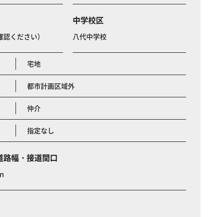
中学校区
確認ください）
八代中学校
宅地
都市計画区域外
仲介
指定なし
道路幅・接道間口
ｍ