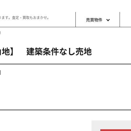
ります。査定・買取もおまかせ。
売買物件
地
角地】 建築条件なし売地
土地
収益・事
ョン生活
好きな土地で好きなことを
これから事
地】