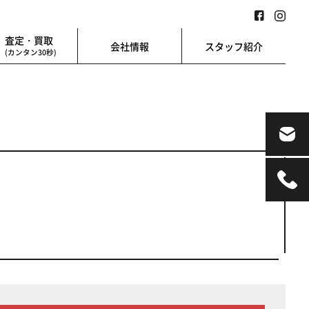
査定・買取
会社情報
スタッフ紹介
(カンタン30秒)
業用
地図検索
業を始める方に
地図上から楽に検索