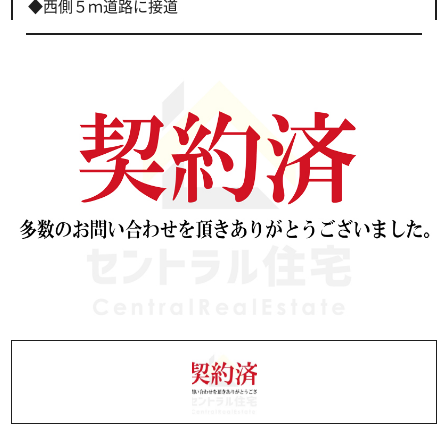
◆西側５ｍ道路に接道