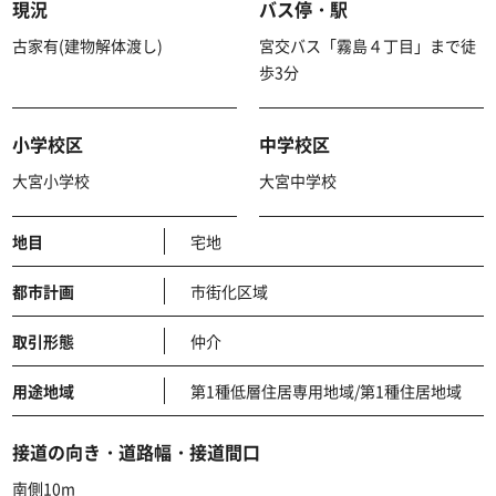
現況
バス停・駅
古家有(建物解体渡し)
宮交バス「霧島４丁目」まで徒
歩3分
小学校区
中学校区
大宮小学校
大宮中学校
地目
宅地
都市計画
市街化区域
取引形態
仲介
用途地域
第1種低層住居専用地域/第1種住居地域
接道の向き・道路幅・接道間口
南側10m