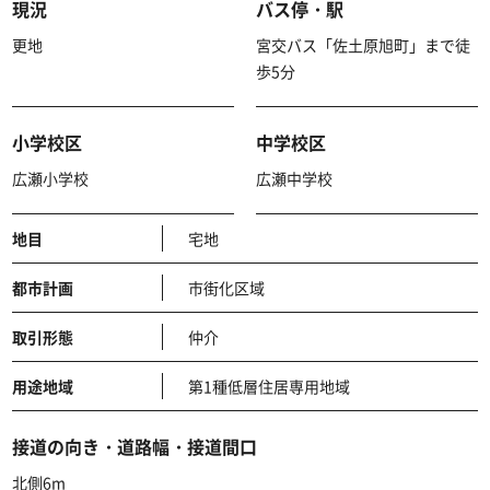
現況
バス停・駅
更地
宮交バス「佐土原旭町」まで徒
歩5分
小学校区
中学校区
広瀬小学校
広瀬中学校
地目
宅地
都市計画
市街化区域
取引形態
仲介
用途地域
第1種低層住居専用地域
接道の向き・道路幅・接道間口
北側6m