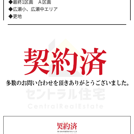
◆最終1区画 Ａ区画
◆広瀬小、広瀬中エリア
◆更地