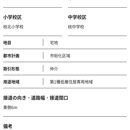
小学校区
中学校区
檍北小学校
檍中学校
地目
宅地
都市計画
市街化区域
取引形態
仲介
用途地域
第1種低層住居専用地域
接道の向き・道路幅・接道間口
東側6m
備考