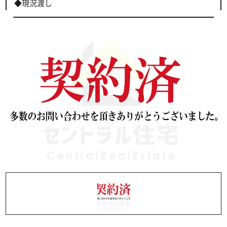
◆現況渡し