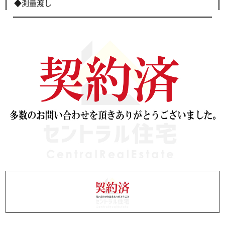
◆測量渡し