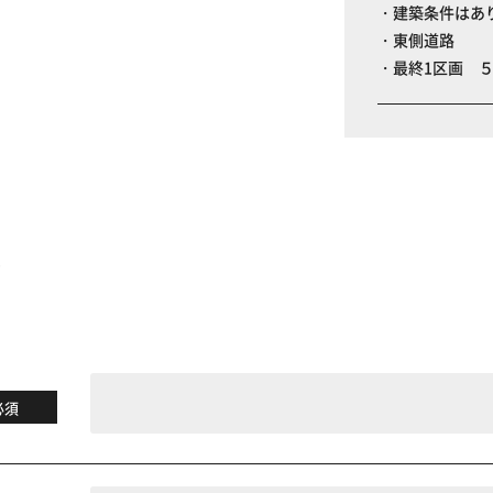
・建築条件はあ
・東側道路
・最終1区画 
る
必須