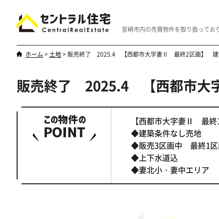
宮崎市内の売買物件を取り扱ってお
ホーム
>
土地
>
販売終了 2025.4 【西都市大字妻Ⅱ 最終2区画】 
販売終了 2025.4 【西都市
新築・中古
マンション
やはり一戸建てが一番
優雅なマンシ
【西都市大字妻Ⅱ 最
◆建築条件なし売地
◆販売3区画中 最終1区画
◆上下水道込
◆妻北小・妻中エリア