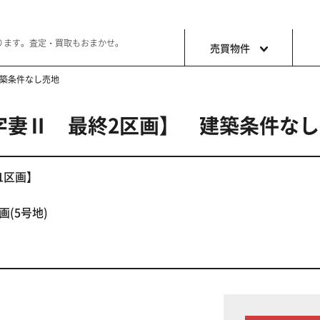
ります。査定・買取もおまかせ。
売買物件
建築条件なし売地
大字妻Ⅱ 最終2区画】 建築条件な
土地
収益・事
ョン生活
好きな土地で好きなことを
これから事
終1区画】
(5号地)