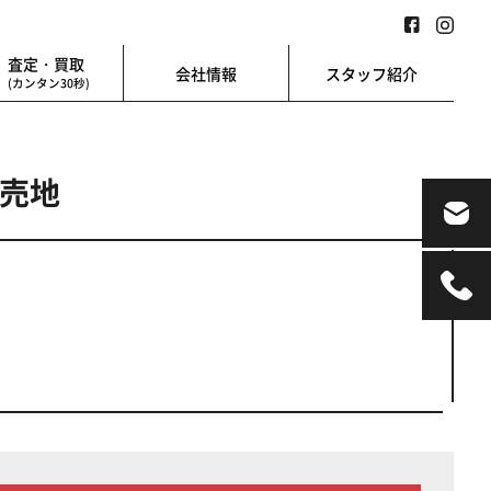
査定・買取
会社情報
スタッフ紹介
(カンタン30秒)
し売地
業用
地図検索
業を始める方に
地図上から楽に検索