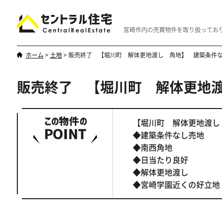
宮崎市内の売買物件を取り扱ってお
ホーム
>
土地
>
販売終了 【堀川町 解体更地渡し 角地】 建築条件
販売終了 【堀川町 解体更地
新築・中古
マンション
やはり一戸建てが一番
優雅なマンシ
【堀川町 解体更地渡
◆建築条件なし売地
◆南西角地
◆日当たり良好
◆解体更地渡し
◆宮崎学園近くの好立地