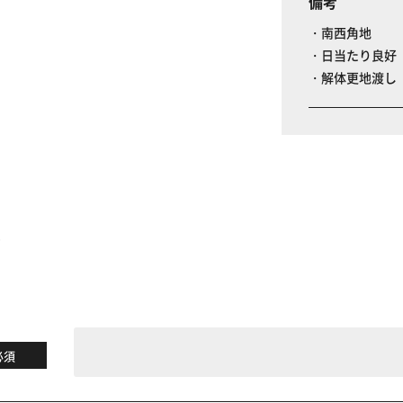
備考
・南西角地
・日当たり良好
・解体更地渡し
る
必須