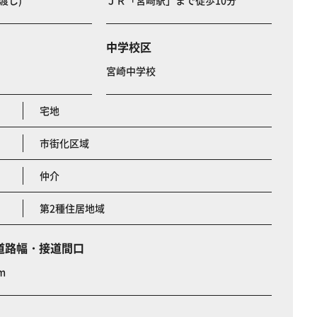
渡し)
ＪＲ「宮崎駅」まで徒歩10分
中学校区
宮崎中学校
宅地
市街化区域
仲介
第2種住居地域
道路幅・接道間口
m