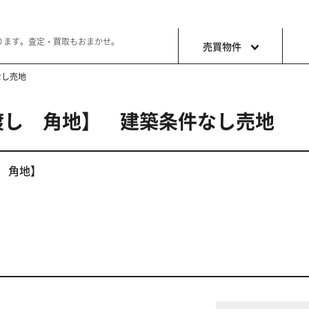
ります。査定・買取もおまかせ。
売買物件
なし売地
渡し 角地】 建築条件なし売地
土地
収益・事
ョン生活
好きな土地で好きなことを
これから事
し 角地】