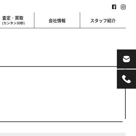
査定・買取
会社情報
スタッフ紹介
(カンタン30秒)
業用
地図検索
業を始める方に
地図上から楽に検索