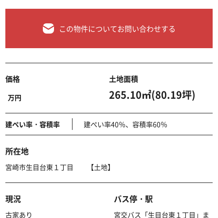
この物件についてお問い合わせする
価格
土地面積
265.10㎡(80.19坪)
万円
建ぺい率・容積率
建ぺい率40％、容積率60％
所在地
宮崎市生目台東１丁目 【土地】
現況
バス停・駅
古家あり
宮交バス「生目台東１丁目」ま