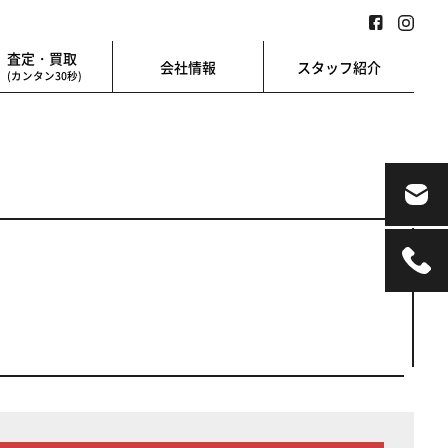
査定・買取
会社情報
スタッフ紹介
(カンタン30秒)
業用
地図検索
業を始める方に
地図上から楽に検索