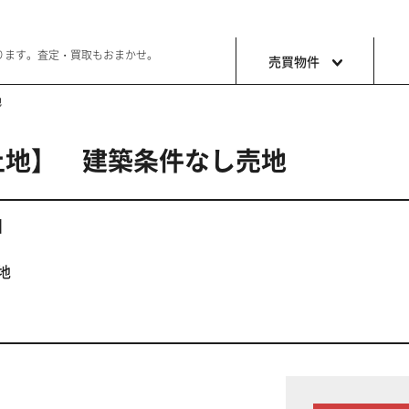
ります。査定・買取もおまかせ。
売買物件
地
土地】 建築条件なし売地
土地
収益・事
ョン生活
好きな土地で好きなことを
これから事
地】
地