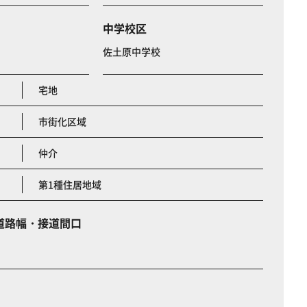
中学校区
佐土原中学校
宅地
市街化区域
仲介
第1種住居地域
道路幅・接道間口