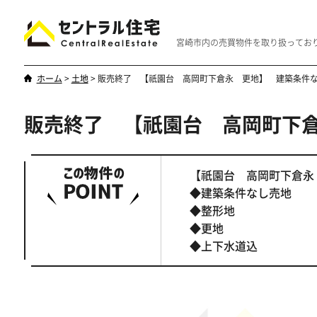
宮崎市内の売買物件を取り扱ってお
ホーム
>
土地
>
販売終了 【祇園台 高岡町下倉永 更地】 建築条件
販売終了 【祇園台 高岡町下
新築・中古
マンション
やはり一戸建てが一番
優雅なマンシ
【祇園台 高岡町下倉
◆建築条件なし売地
◆整形地
◆更地
◆上下水道込