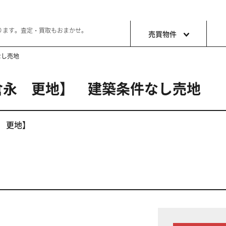
ります。査定・買取もおまかせ。
売買物件
なし売地
倉永 更地】 建築条件なし売地
土地
収益・事
ョン生活
好きな土地で好きなことを
これから事
永 更地】