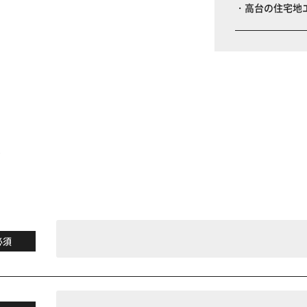
・高台の住宅地
る
必須