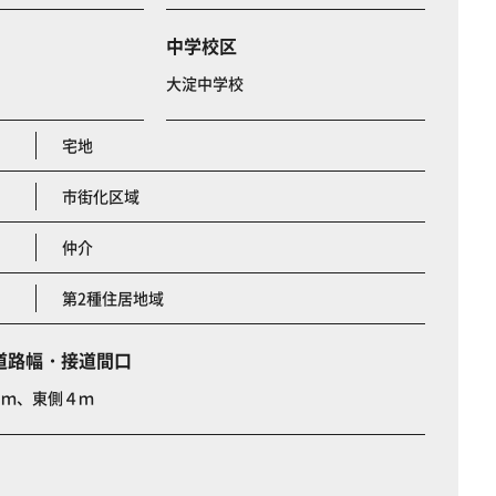
中学校区
大淀中学校
宅地
市街化区域
仲介
第2種住居地域
道路幅・接道間口
４ｍ、東側４ｍ