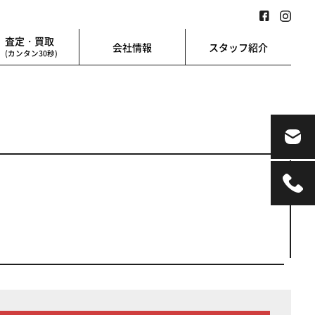
査定・買取
会社情報
スタッフ紹介
(カンタン30秒)
業用
地図検索
業を始める方に
地図上から楽に検索