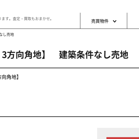
ります。査定・買取もおまかせ。
売買物件
なし売地
3方向角地】 建築条件なし売地
土地
収益・事
ョン生活
好きな土地で好きなことを
これから事
3方向角地】