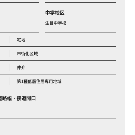
中学校区
生目中学校
宅地
市街化区域
仲介
第1種低層住居専用地域
道路幅・接道間口