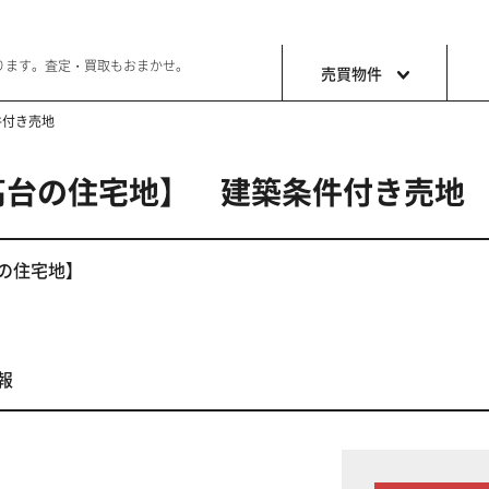
ります。査定・買取もおまかせ。
売買物件
件付き売地
高台の住宅地】 建築条件付き売地
土地
収益・事
ョン生活
好きな土地で好きなことを
これから事
の住宅地】
報