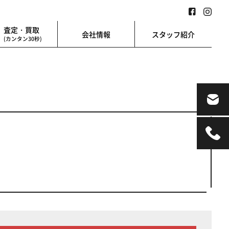
査定・買取
会社情報
スタッフ紹介
(カンタン30秒)
業用
地図検索
業を始める方に
地図上から楽に検索