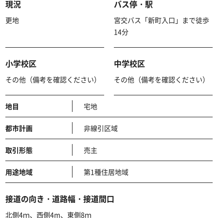
現況
バス停・駅
更地
宮交バス「新町入口」まで徒歩
14分
小学校区
中学校区
その他（備考を確認ください）
その他（備考を確認ください）
地目
宅地
都市計画
非線引区域
取引形態
売主
用途地域
第1種住居地域
接道の向き・道路幅・接道間口
北側4ｍ、西側4m、東側8ｍ