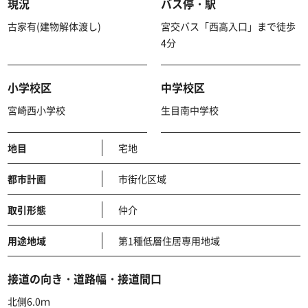
現況
バス停・駅
古家有(建物解体渡し)
宮交バス「西高入口」まで徒歩
4分
小学校区
中学校区
宮崎西小学校
生目南中学校
地目
宅地
都市計画
市街化区域
取引形態
仲介
用途地域
第1種低層住居専用地域
接道の向き・道路幅・接道間口
北側6.0ｍ