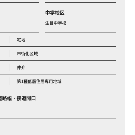
中学校区
生目中学校
宅地
市街化区域
仲介
第1種低層住居専用地域
道路幅・接道間口