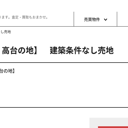
ります。査定・買取もおまかせ。
売買物件
なし売地
 高台の地】 建築条件なし売地
土地
収益・事
ョン生活
好きな土地で好きなことを
これから事
高台の地】