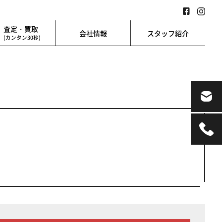
査定・買取
会社情報
スタッフ紹介
(カンタン30秒)
業用
地図検索
業を始める方に
地図上から楽に検索